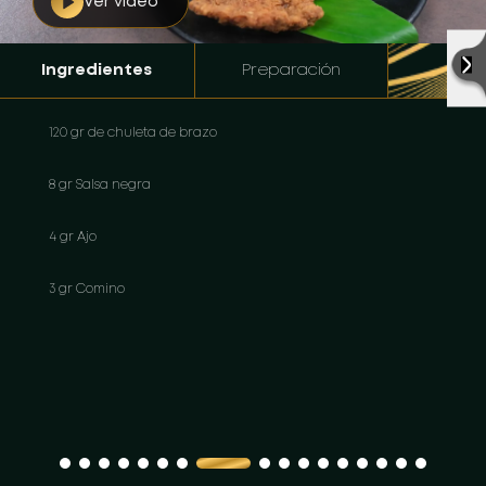
Ver video
Ingredientes
Preparación
120 gr de chuleta de brazo
8 gr Salsa negra
4 gr Ajo
3 gr Comino
3 gr Finas hierbas
3 gr Orégano
3 gr Sal y pimienta