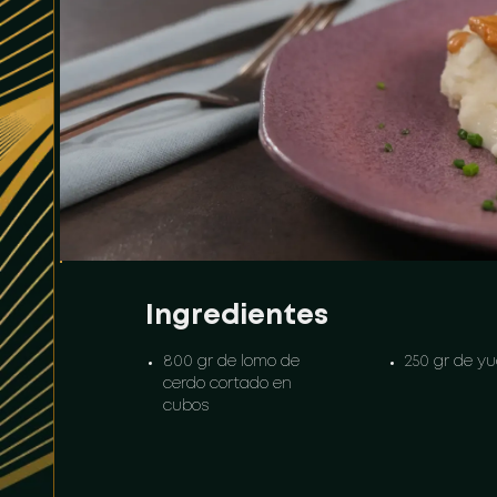
Ingredientes
800 gr de lomo de
250 gr de y
cerdo cortado en
cubos
80 gr de
80 gr de cr
mantequilla
leche
1 und de Tomate
40 gr de pa