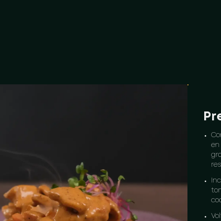
Pr
Co
en 
gr
res
Inc
to
co
Vol