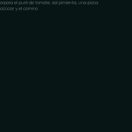
corpora el puré de tomate, sal pimienta, una pizca
 azúcar y el comino
cina a fuego bajo hasta que este hirviendo, es
ando se agrega el arroz a cocinar Siempre
volviendo para que no se pegue al fondo de la olla
a el puré, pelar la yuca y cocinar preferiblemente
una olla a presión por 20 min, luego retirar y
tificar
tiramos el agua, y así caliente la yuca agregamos
 mantequilla la crema de leche y el suero costeño
l y pimienta al gusto, procedemos a mezclar y
cer presión sobre toda la mezcla.