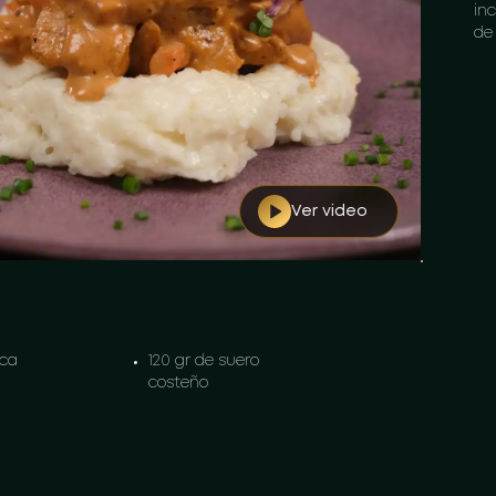
in
de
Co
cu
re
Par
en 
rec
Ver video
Re
la
sa
ha
uca
120 gr de suero
costeño
ema de
2 und Zanahoria
medianas
sta de
1 und de Cebolla