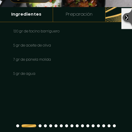
Ingredientes
Preparación
120 gr de tocino barriguero
5 gr de aceite de oliva
7 gr de panela molida
5 gr de agua
7 gr de salsa de soya
3 gr de jengibre
2 gr de anís
1 und de cáscara de naranja o mandarina