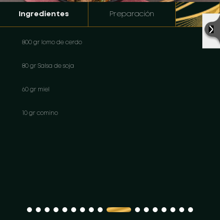
Ingredientes
Preparación
800 gr lomo de cerdo
80 gr Salsa de soja
60 gr miel
10 gr comino
1 zanahoria
1 puñado Espinaca
1 pimentón verde, rojo y/o amarillo
30 gr Cebolla larga