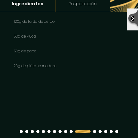
Ingredientes
Preparación
120g de falda de cerdo
30g de yuca
30g de papa
20g de plátano maduro
5g de sal y pimienta
5g de paprika
2g de cilantro