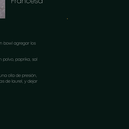
Francesa
n bowl agregar los
n polvo, paprika, sal
una olla de presión,
s de laurel, y dejar
do líquido de la
 tortillas y poner
inar hasta hervir
n poniéndolas en agua