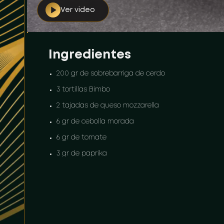
Ver video
Ingredientes
200 gr de sobrebarriga de cerdo
3 tortillas Bimbo
2 tajadas de queso mozzarella
6 gr de cebolla morada
6 gr de tomate
3 gr de paprika
8 gr de ajo y cebolla en polvo
2 gr de sal y pimienta
80 gr de salsa BBQ
40 gr de salsa mostaza