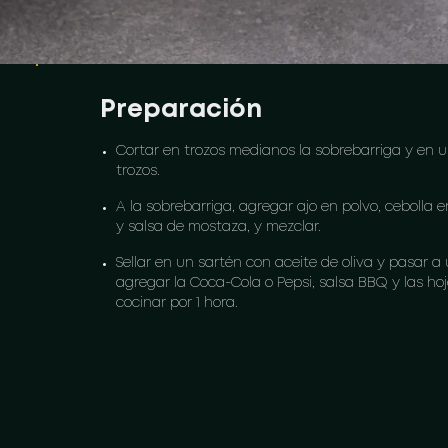
Preparación
Cortar en trozos medianos la sobrebarriga y en u
trozos.
A la sobrebarriga, agregar ajo en polvo, cebolla e
y salsa de mostaza, y mezclar.
Sellar en un sartén con aceite de oliva y pasar a 
agregar la Coca-Cola o Pepsi, salsa BBQ y las hoja
cocinar por 1 hora.
Retirar del fuego, desmechar y agregar el conteni
olla, luego mezclar todo. Calentar previamente las
encima la mezcla de la carne de cerdo.
Pelar la papa sabanera, cortar en bastones y coc
(para retirar el almidón), luego cortar la cocció