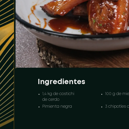
Ingredientes
1,4 kg de costichi
100 g de mie
de cerdo
Pimienta negra
3 chipotles 
molida
chipotle
0,5 dl de vinagre
Sal y pimien