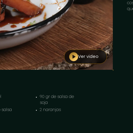
co
qu
Ver video
l
90 gr de salsa de
soja
o salsa
2 naranjas
ta