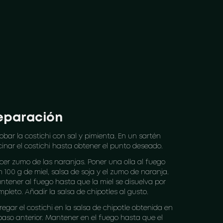
eparación
bar la costichi con sal y pimienta. En un sartén
cinar el costichi hasta obtener el punto deseado.
cer zumo de las naranjas. Poner una olla al fuego
 100 g de miel, salsa de soja y el zumo de naranja.
ntener al fuego hasta que la miel se disuelva por
pleto. Añadir la salsa de chipotles al gusto.
egar el costichi en la salsa de chipotle obtenida en
 paso anterior. Mantener en el fuego hasta que el