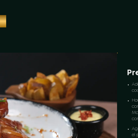
O
Pr
Ado
co
Ha
con
Ma
com
Agr
el