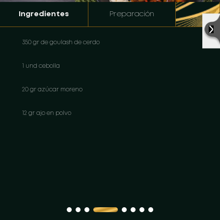
Ingredientes
Preparación
350 gr de goulash de cerdo
1 und cebolla
20 gr azúcar moreno
12 gr ajo en polvo
1 und pimentón
Semillas de mostaza (opcional)
Salsa Worcestershire o salsa soya
Vinagre de manzana