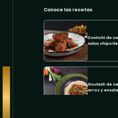
Conoce las recetas
Costichi de c
salsa chipotle
Para todos los días
Goulash de c
arroz y ensal