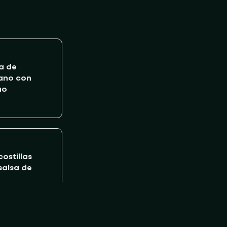
na de
ano con
ao
ostillas
alsa de