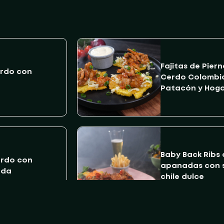
Fajitas de Pier
erdo con
Cerdo Colombi
Patacón y Hog
Baby Back Ribs c
erdo con
apanadas con s
ada
chile dulce